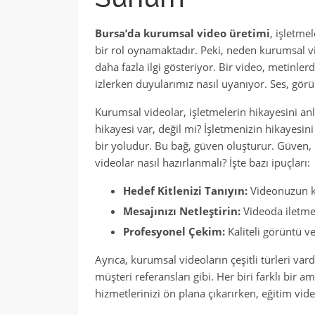
Bursa’da kurumsal video üretimi
, işletm
bir rol oynamaktadır. Peki, neden kurumsal vid
daha fazla ilgi gösteriyor. Bir video, metinle
izlerken duyularımız nasıl uyanıyor. Ses, görün
Kurumsal videolar, işletmelerin hikayesini anl
hikayesi var, değil mi? İşletmenizin hikayesi
bir yoludur. Bu bağ, güven oluşturur. Güven, b
videolar nasıl hazırlanmalı? İşte bazı ipuçları:
Hedef Kitlenizi Tanıyın:
Videonuzun kim
Mesajınızı Netleştirin:
Videoda iletmek
Profesyonel Çekim:
Kaliteli görüntü ve 
Ayrıca, kurumsal videoların çeşitli türleri vard
müşteri referansları gibi. Her biri farklı bir a
hizmetlerinizi ön plana çıkarırken, eğitim video