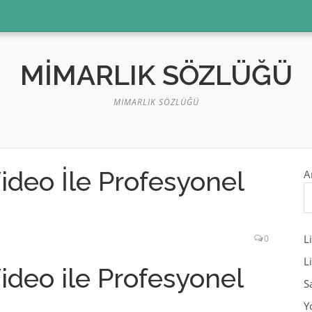
MIMARLIK SÖZLÜĞÜ
MIMARLIK SÖZLÜĞÜ
deo İle Profesyonel
A
L
0
L
deo ile Profesyonel
S
Y