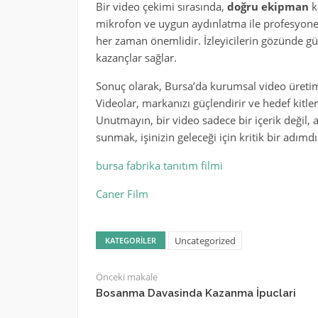
Bir video çekimi sırasında,
doğru ekipman
ku
mikrofon ve uygun aydınlatma ile profesyonel
her zaman önemlidir. İzleyicilerin gözünde g
kazançlar sağlar.
Sonuç olarak, Bursa’da kurumsal video üretim
Videolar, markanızı güçlendirir ve hedef kitle
Unutmayın, bir video sadece bir içerik değil,
sunmak, işinizin geleceği için kritik bir adımdı
bursa fabrika tanıtım filmi
Caner Film
Uncategorized
KATEGORILER
Önceki makale
Bosanma Davasinda Kazanma İpuclari