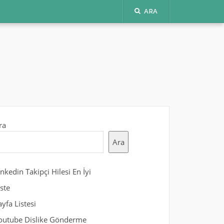
ARA
ra
Ara
inkedin Takipçi Hilesi En İyi
iste
ayfa Listesi
outube Dislike Gönderme