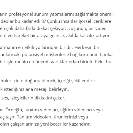
elerin profesyonel sunum yapmalarını sağlamakta önemli
eolar bu kadar etkili? Çünkü insanlar görsel içeriklere
rden çok daha fazla dikkat çekiyor. Düşünün, bir video
tü ve hareket bir araya gelince, akılda kalıcılık artıyor.
atmanın en etkili yollarından biridir. Herkesin bir
ni anlatmak, potansiyel müşterilerle bağ kurmanın harika
ir işletmenin en önemli varlıklarından biridir. Peki, bu
ler için olduğunu bilmek, içeriği şekillendirir.
 istediğiniz ana mesajı belirleyin.
ses, izleyicilerin dikkatini çeker.
ır. Örneğin, tanıtım videoları, eğitim videoları veya
maç taşır. Tanıtım videoları, ürünlerinizi veya
ları çalışanlarınıza yeni beceriler kazandırır.