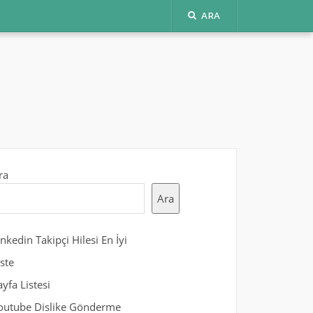
ARA
ra
Ara
inkedin Takipçi Hilesi En İyi
iste
ayfa Listesi
outube Dislike Gönderme