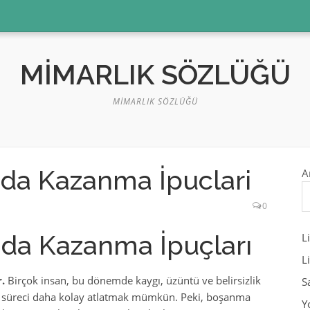
MIMARLIK SÖZLÜĞÜ
MIMARLIK SÖZLÜĞÜ
da Kazanma İpuclari
A
0
da Kazanma İpuçları
L
L
.
Birçok insan, bu dönemde kaygı, üzüntü ve belirsizlik
S
 bu süreci daha kolay atlatmak mümkün. Peki, boşanma
Y