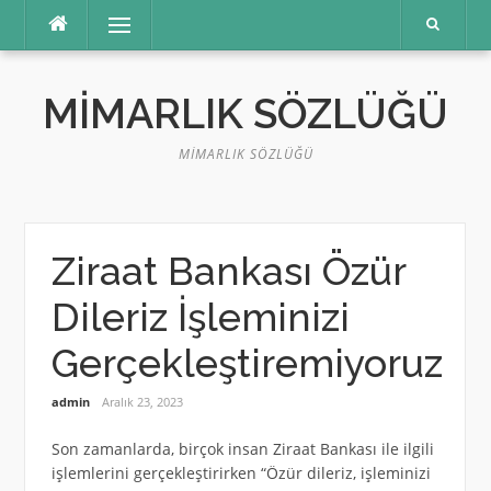
İçeriğe
Menü
atla
MIMARLIK SÖZLÜĞÜ
MIMARLIK SÖZLÜĞÜ
Ziraat Bankası Özür
Dileriz İşleminizi
Gerçekleştiremiyoruz
admin
Aralık 23, 2023
Son zamanlarda, birçok insan Ziraat Bankası ile ilgili
işlemlerini gerçekleştirirken “Özür dileriz, işleminizi