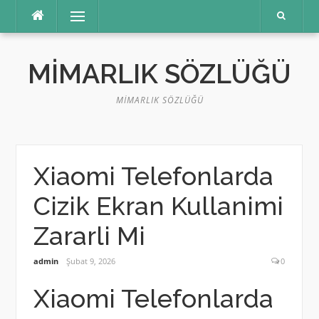
İçeriğe
Menü
atla
MIMARLIK SÖZLÜĞÜ
MIMARLIK SÖZLÜĞÜ
Xiaomi Telefonlarda
Cizik Ekran Kullanimi
Zararli Mi
admin
Şubat 9, 2026
0
Xiaomi Telefonlarda