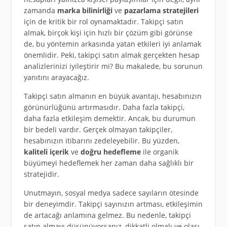
zamanda
marka bilinirliği
ve
pazarlama stratejileri
için de kritik bir rol oynamaktadır. Takipçi satın
almak, birçok kişi için hızlı bir çözüm gibi görünse
de, bu yöntemin arkasında yatan etkileri iyi anlamak
önemlidir. Peki, takipçi satın almak gerçekten hesap
analizlerinizi iyileştirir mi? Bu makalede, bu sorunun
yanıtını arayacağız.
Takipçi satın almanın en büyük avantajı, hesabınızın
görünürlüğünü artırmasıdır. Daha fazla takipçi,
daha fazla etkileşim demektir. Ancak, bu durumun
bir bedeli vardır. Gerçek olmayan takipçiler,
hesabınızın itibarını zedeleyebilir. Bu yüzden,
kaliteli içerik
ve
doğru hedefleme
ile organik
büyümeyi hedeflemek her zaman daha sağlıklı bir
stratejidir.
Unutmayın, sosyal medya sadece sayıların ötesinde
bir deneyimdir. Takipçi sayınızın artması, etkileşimin
de artacağı anlamına gelmez. Bu nedenle, takipçi
satın almayı düşünüyorsanız, dikkatli olmalı ve olası