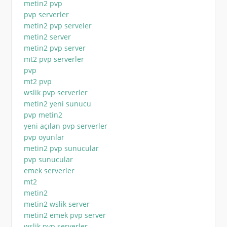
metin2 pvp
pvp serverler
metin2 pvp serveler
metin2 server
metin2 pvp server
mt2 pvp serverler
pvp
mt2 pvp
wslik pvp serverler
metin2 yeni sunucu
pvp metin2
yeni açılan pvp serverler
pvp oyunlar
metin2 pvp sunucular
pvp sunucular
emek serverler
mt2
metin2
metin2 wslik server
metin2 emek pvp server
wslik pvp serverler