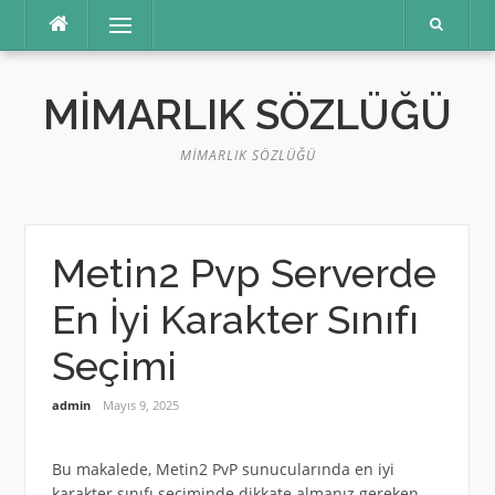
İçeriğe
Menü
atla
MIMARLIK SÖZLÜĞÜ
MIMARLIK SÖZLÜĞÜ
Metin2 Pvp Serverde
En İyi Karakter Sınıfı
Seçimi
admin
Mayıs 9, 2025
Bu makalede, Metin2 PvP sunucularında en iyi
karakter sınıfı seçiminde dikkate almanız gereken