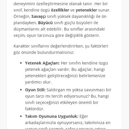
deneyimini özelleştirmesine olanak tanır. Her bir
sınıf, kendine özgü
özellikler
ve
yetenekler
sunar.
Örneğin,
Savaşçı
sınıfı yüksek dayanıklılığı ile ön
plandayken,
Büyücü
sınıfı güçlü büyüleri ile
düşmanlarını alt edebilir. Bu sınıflar arasındaki
seçim, oyun tarzınıza göre değişiklik gösterir.
Karakter sınıflarını değerlendirirken, şu faktörleri
göz önünde bulundurmalısınız:
Yetenek Ağaçları:
Her sınıfın kendine özgü
yetenek ağaçları vardır. Bu ağaçlar, hangi
yetenekleri geliştireceğinizi belirlemenize
yardımcı olur.
Oyun Stili:
Saldırgan mı yoksa savunmacı bir
oyun tarzı mı tercih ediyorsunuz? Bu, hangi
sınıfı seçeceğinizi etkileyen önemli bir
faktördür.
Takım Oyununa Uygunluk:
Eğer
arkadaşlarınızla oynuyorsanız, takımınıza en
uygun sınıfı seçmek, zafer şansınızı artırır.