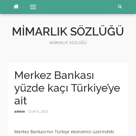
İçeriğe
Menü
atla
MIMARLIK SÖZLÜĞÜ
MIMARLIK SÖZLÜĞÜ
Merkez Bankası
yüzde kaçı Türkiye’ye
ait
admin
Ocak 6, 2025
Merkez Bankası’nın Türkiye ekonomisi üzerindeki