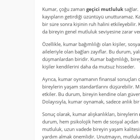
Kumar, çoğu zaman
geçici mutluluk
sağlar. 
kayıpların getirdiği üzüntüyü unutturamaz. Ka
bir süre sonra kişinin ruh halini etkileyebilir
da bireyin genel mutluluk seviyesine zarar ver
Özellikle, kumar bağımlılığı olan kişiler, sosya
aileleriyle olan bağları zayıflar. Bu durum, yal
düşmanlardan biridir. Kumar bağımlılığı, birey
kişiler kendilerini daha da mutsuz hisseder.
Ayrıca, kumar oynamanın finansal sonuçları 
bireylerin yaşam standartlarını düşürebilir. Ma
etkiler. Bu durum, bireyin kendine olan güveni
Dolayısıyla, kumar oynamak, sadece anlık bir 
Sonuç olarak, kumar alışkanlıkları, bireylerin
durum, hem psikolojik hem de sosyal açıdan o
mutluluk, uzun vadede bireyin yaşam kalitesi
yardım almak önemlidir. Unutmayın, mutluluk 