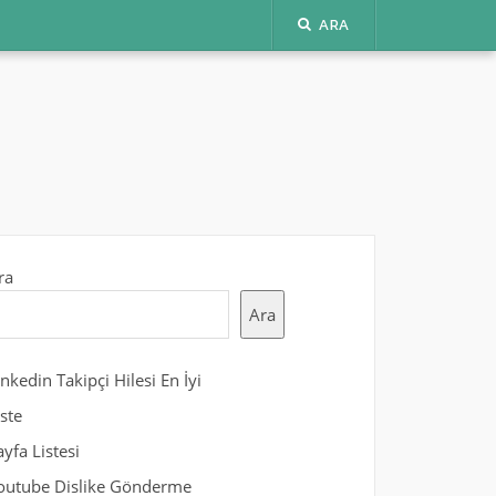
ARA
ra
Ara
inkedin Takipçi Hilesi En İyi
iste
ayfa Listesi
outube Dislike Gönderme