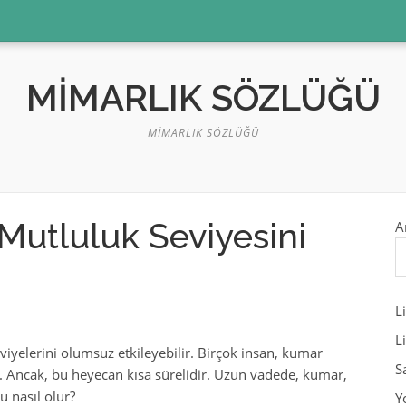
MIMARLIK SÖZLÜĞÜ
MIMARLIK SÖZLÜĞÜ
Mutluluk Seviyesini
A
L
L
eviyelerini olumsuz etkileyebilir. Birçok insan, kumar
S
Ancak, bu heyecan kısa sürelidir. Uzun vadede, kumar,
u nasıl olur?
Y