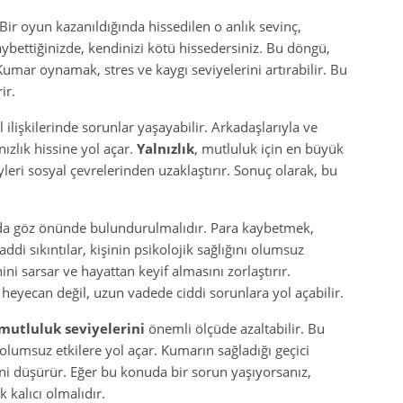
Bir oyun kazanıldığında hissedilen o anlık sevinç,
ybettiğinizde, kendinizi kötü hissedersiniz. Bu döngü,
. Kumar oynamak, stres ve kaygı seviyelerini artırabilir. Bu
ir.
l ilişkilerinde sorunlar yaşayabilir. Arkadaşlarıyla ve
nızlık hissine yol açar.
Yalnızlık
, mutluluk için en büyük
leri sosyal çevrelerinden uzaklaştırır. Sonuç olarak, bu
da göz önünde bulundurulmalıdır. Para kaybetmek,
ddi sıkıntılar, kişinin psikolojik sağlığını olumsuz
ni sarsar ve hayattan keyif almasını zorlaştırır.
heyecan değil, uzun vadede ciddi sorunlara yol açabilir.
mutluluk seviyelerini
önemli ölçüde azaltabilir. Bu
lumsuz etkilere yol açar. Kumarın sağladığı geçici
ni düşürür. Eğer bu konuda bir sorun yaşıyorsanız,
kalıcı olmalıdır.