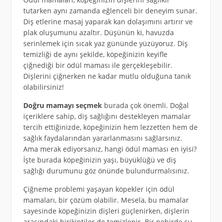
tutarken aynı zamanda eğlenceli bir deneyim sunar.
Diş etlerine masaj yaparak kan dolaşımını artırır ve
plak oluşumunu azaltır. Düşünün ki, havuzda
serinlemek için sıcak yaz gününde yüzüyoruz. Diş
temizliği de aynı şekilde, köpeğinizin keyifle
çiğnediği bir ödül maması ile gerçekleşebilir.
Dişlerini çiğnerken ne kadar mutlu olduğuna tanık
olabilirsiniz!
Doğru mamayı seçmek
burada çok önemli. Doğal
içeriklere sahip, diş sağlığını destekleyen mamalar
tercih ettiğinizde, köpeğinizin hem lezzetten hem de
sağlık faydalarından yararlanmasını sağlarsınız.
Ama merak ediyorsanız, hangi ödül maması en iyisi?
İşte burada köpeğinizin yaşı, büyüklüğü ve diş
sağlığı durumunu göz önünde bulundurmalısınız.
Çiğneme problemi yaşayan köpekler için ödül
mamaları, bir çözüm olabilir. Mesela, bu mamalar
sayesinde köpeğinizin dişleri güçlenirken, dişlerin
arasındaki birikintiler de temizlenir. Bir nehirde su