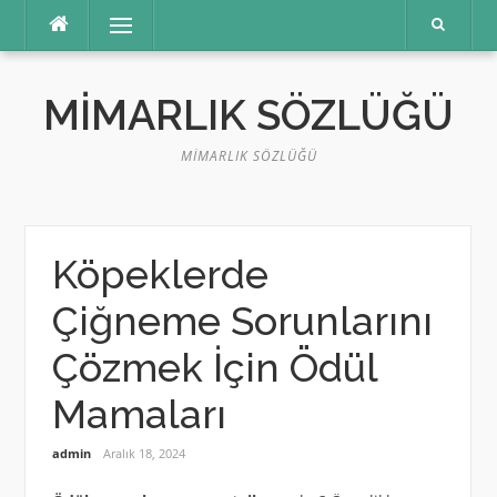
İçeriğe
Menü
atla
MIMARLIK SÖZLÜĞÜ
MIMARLIK SÖZLÜĞÜ
Köpeklerde
Çiğneme Sorunlarını
Çözmek İçin Ödül
Mamaları
admin
Aralık 18, 2024