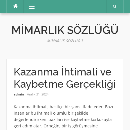
İçeriğe
Menü
atla
MIMARLIK SÖZLÜĞÜ
MIMARLIK SÖZLÜĞÜ
Kazanma İhtimali ve
Kaybetme Gerçekliği
admin
Aralık 31, 2024
Kazanma ihtimali, basitçe bir şansı ifade eder. Bazı
insanlar bu ihtimali olumlu bir şekilde
değerlendirirken, bazıları ise kaybetme korkusuyla
geri adım atar. Örneğin, bir iş görüşmesine