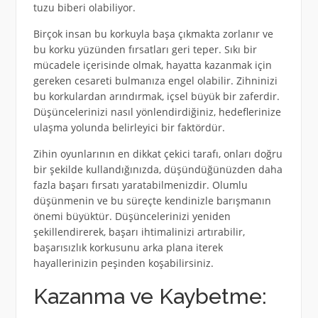
tuzu biberi olabiliyor.
Birçok insan bu korkuyla başa çıkmakta zorlanır ve
bu korku yüzünden fırsatları geri teper. Sıkı bir
mücadele içerisinde olmak, hayatta kazanmak için
gereken cesareti bulmanıza engel olabilir. Zihninizi
bu korkulardan arındırmak, içsel büyük bir zaferdir.
Düşüncelerinizi nasıl yönlendirdiğiniz, hedeflerinize
ulaşma yolunda belirleyici bir faktördür.
Zihin oyunlarının en dikkat çekici tarafı, onları doğru
bir şekilde kullandığınızda, düşündüğünüzden daha
fazla başarı fırsatı yaratabilmenizdir. Olumlu
düşünmenin ve bu süreçte kendinizle barışmanın
önemi büyüktür. Düşüncelerinizi yeniden
şekillendirerek, başarı ihtimalinizi artırabilir,
başarısızlık korkusunu arka plana iterek
hayallerinizin peşinden koşabilirsiniz.
Kazanma ve Kaybetme: