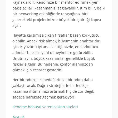
kaynaklardır. Kendinize bir mentor edinmek, yeni
bakış açıları kazanmanızı sağlayabilir. Kim bilir, belki
bir networking etkinliğinde tanıştığınız biri
gelecekteki projelerinizde büyük bir işbirliği kapısı
açar.
Hayatta karşımıza çıkan fırsatlar bazen korkutucu
olabilir. Ancak risk almak, büyümenin anahtarıdır.
İşin iç yüzünü iyi analiz ettiğinizde, en korkutucu
adımlar bile sizi yeni deneyimlere götürebilir.
Unutmayın, büyük kazanımlar genellikle büyük
risklerle gelir. Bu nedenle, konfor alanınızdan
çıkmak için cesaret gösterin!
Her bir adım, sizi hedeflerinize bir adım daha
yaklaştıracak. Doğru stratejilerle ilerledikçe,
kazanma ihtimalinizi artırmak hiç de zor değil;
sadece harekete geçmek gerekiyor!
deneme bonusu veren casino siteleri
kaynak