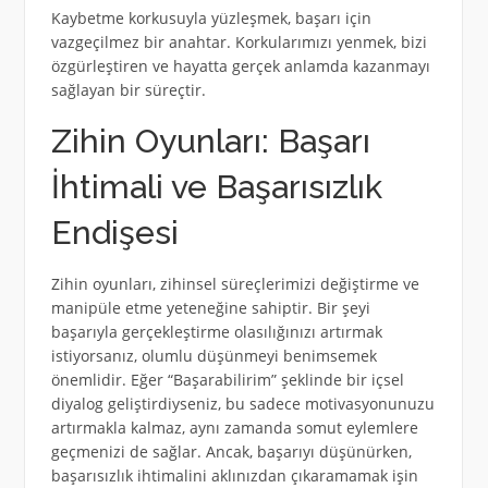
Kaybetme korkusuyla yüzleşmek, başarı için
vazgeçilmez bir anahtar. Korkularımızı yenmek, bizi
özgürleştiren ve hayatta gerçek anlamda kazanmayı
sağlayan bir süreçtir.
Zihin Oyunları: Başarı
İhtimali ve Başarısızlık
Endişesi
Zihin oyunları, zihinsel süreçlerimizi değiştirme ve
manipüle etme yeteneğine sahiptir. Bir şeyi
başarıyla gerçekleştirme olasılığınızı artırmak
istiyorsanız, olumlu düşünmeyi benimsemek
önemlidir. Eğer “Başarabilirim” şeklinde bir içsel
diyalog geliştirdiyseniz, bu sadece motivasyonunuzu
artırmakla kalmaz, aynı zamanda somut eylemlere
geçmenizi de sağlar. Ancak, başarıyı düşünürken,
başarısızlık ihtimalini aklınızdan çıkaramamak işin