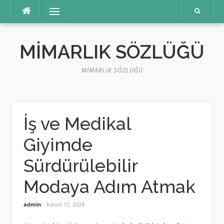
İçeriğe
Menü
atla
MIMARLIK SÖZLÜĞÜ
MIMARLIK SÖZLÜĞÜ
İş ve Medikal
Giyimde
Sürdürülebilir
Modaya Adım Atmak
admin
Kasım 17, 2024