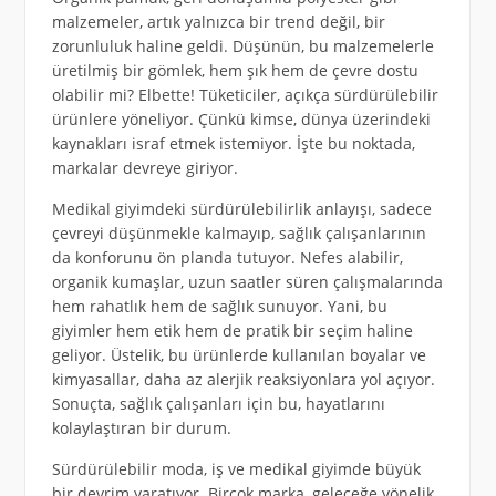
malzemeler, artık yalnızca bir trend değil, bir
zorunluluk haline geldi. Düşünün, bu malzemelerle
üretilmiş bir gömlek, hem şık hem de çevre dostu
olabilir mi? Elbette! Tüketiciler, açıkça sürdürülebilir
ürünlere yöneliyor. Çünkü kimse, dünya üzerindeki
kaynakları israf etmek istemiyor. İşte bu noktada,
markalar devreye giriyor.
Medikal giyimdeki sürdürülebilirlik anlayışı, sadece
çevreyi düşünmekle kalmayıp, sağlık çalışanlarının
da konforunu ön planda tutuyor. Nefes alabilir,
organik kumaşlar, uzun saatler süren çalışmalarında
hem rahatlık hem de sağlık sunuyor. Yani, bu
giyimler hem etik hem de pratik bir seçim haline
geliyor. Üstelik, bu ürünlerde kullanılan boyalar ve
kimyasallar, daha az alerjik reaksiyonlara yol açıyor.
Sonuçta, sağlık çalışanları için bu, hayatlarını
kolaylaştıran bir durum.
Sürdürülebilir moda, iş ve medikal giyimde büyük
bir devrim yaratıyor. Birçok marka, geleceğe yönelik