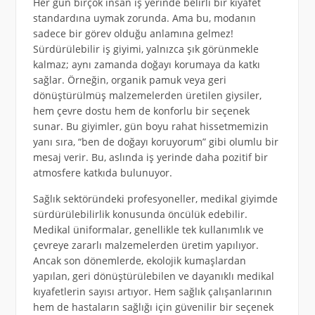
Her gün birçok insan iş yerinde belirli bir kıyafet
standardına uymak zorunda. Ama bu, modanın
sadece bir görev olduğu anlamına gelmez!
Sürdürülebilir iş giyimi, yalnızca şık görünmekle
kalmaz; aynı zamanda doğayı korumaya da katkı
sağlar. Örneğin, organik pamuk veya geri
dönüştürülmüş malzemelerden üretilen giysiler,
hem çevre dostu hem de konforlu bir seçenek
sunar. Bu giyimler, gün boyu rahat hissetmemizin
yanı sıra, “ben de doğayı koruyorum” gibi olumlu bir
mesaj verir. Bu, aslında iş yerinde daha pozitif bir
atmosfere katkıda bulunuyor.
Sağlık sektöründeki profesyoneller, medikal giyimde
sürdürülebilirlik konusunda öncülük edebilir.
Medikal üniformalar, genellikle tek kullanımlık ve
çevreye zararlı malzemelerden üretim yapılıyor.
Ancak son dönemlerde, ekolojik kumaşlardan
yapılan, geri dönüştürülebilen ve dayanıklı medikal
kıyafetlerin sayısı artıyor. Hem sağlık çalışanlarının
hem de hastaların sağlığı için güvenilir bir seçenek