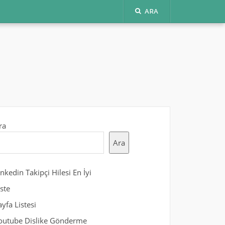
ARA
ra
Ara
inkedin Takipçi Hilesi En İyi
iste
ayfa Listesi
outube Dislike Gönderme