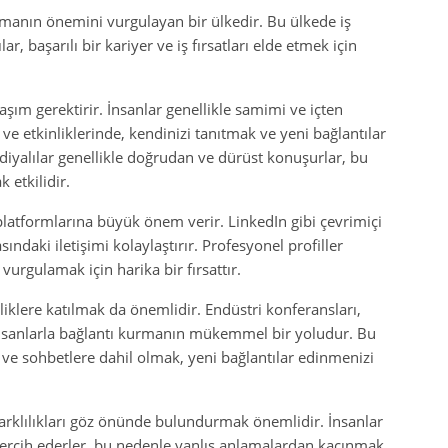
rmanın önemini vurgulayan bir ülkedir. Bu ülkede iş
, başarılı bir kariyer ve iş fırsatları elde etmek için
aşım gerektirir. İnsanlar genellikle samimi ve içten
a ve etkinliklerinde, kendinizi tanıtmak ve yeni bağlantılar
iyalılar genellikle doğrudan ve dürüst konuşurlar, bu
 etkilidir.
latformlarına büyük önem verir. LinkedIn gibi çevrimiçi
sındaki iletişimi kolaylaştırır. Profesyonel profiller
 vurgulamak için harika bir fırsattır.
liklere katılmak da önemlidir. Endüstri konferansları,
n insanlarla bağlantı kurmanın mükemmel bir yoludur. Bu
 ve sohbetlere dahil olmak, yeni bağlantılar edinmenizi
arklılıkları göz önünde bulundurmak önemlidir. İnsanlar
i tercih ederler, bu nedenle yanlış anlamalardan kaçınmak