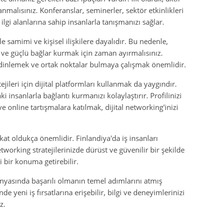
lanmalısınız. Konferanslar, seminerler, sektör etkinlikleri
ilgi alanlarına sahip insanlarla tanışmanızı sağlar.
le samimi ve kişisel ilişkilere dayalıdır. Bu nedenle,
 ve güçlü bağlar kurmak için zaman ayırmalısınız.
i dinlemek ve ortak noktalar bulmaya çalışmak önemlidir.
ileri için dijital platformları kullanmak da yaygındır.
i insanlarla bağlantı kurmanızı kolaylaştırır. Profilinizi
ve online tartışmalara katılmak, dijital networking'inizi
kat oldukça önemlidir. Finlandiya'da iş insanları
etworking stratejilerinizde dürüst ve güvenilir bir şekilde
 bir konuma getirebilir.
dünyasında başarılı olmanın temel adımlarını atmış
de yeni iş fırsatlarına erişebilir, bilgi ve deneyimlerinizi
z.