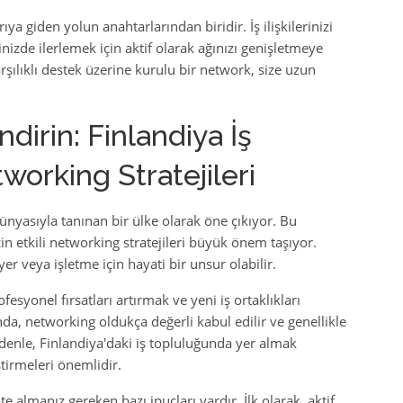
a giden yolun anahtarlarından biridir. İş ilişkilerinizi
inizde ilerlemek için aktif olarak ağınızı genişletmeye
şılıklı destek üzerine kurulu bir network, size uzun
ndirin: Finlandiya İş
working Stratejileri
dünyasıyla tanınan bir ülke olarak öne çıkıyor. Bu
in etkili networking stratejileri büyük önem taşıyor.
yer veya işletme için hayati bir unsur olabilir.
rofesyonel fırsatları artırmak ve yeni iş ortaklıkları
da, networking oldukça değerli kabul edilir ve genellikle
edenle, Finlandiya'daki iş topluluğunda yer almak
ştirmeleri önemlidir.
te almanız gereken bazı ipuçları vardır. İlk olarak, aktif