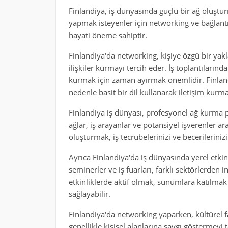
Finlandiya, iş dünyasında güçlü bir ağ oluştu
yapmak isteyenler için networking ve bağlantılar
hayati öneme sahiptir.
Finlandiya'da networking, kişiye özgü bir yakl
ilişkiler kurmayı tercih eder. İş toplantılarınd
kurmak için zaman ayırmak önemlidir. Finland
nedenle basit bir dil kullanarak iletişim kurmak
Finlandiya iş dünyası, profesyonel ağ kurma p
ağlar, iş arayanlar ve potansiyel işverenler ara
oluşturmak, iş tecrübelerinizi ve becerilerinizi
Ayrıca Finlandiya'da iş dünyasında yerel etkin
seminerler ve iş fuarları, farklı sektörlerde
etkinliklerde aktif olmak, sunumlara katılmak
sağlayabilir.
Finlandiya'da networking yaparken, kültürel f
genellikle kişisel alanlarına saygı göstermey