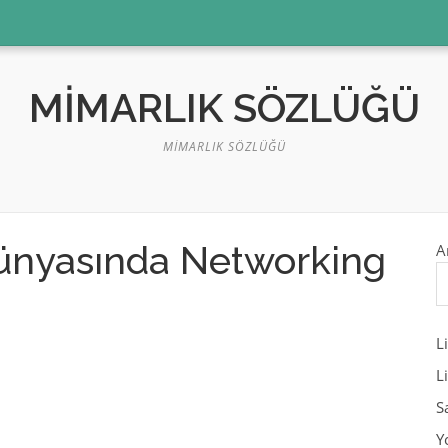
MIMARLIK SÖZLÜĞÜ
MIMARLIK SÖZLÜĞÜ
Dünyasında Networking
A
L
L
S
Y