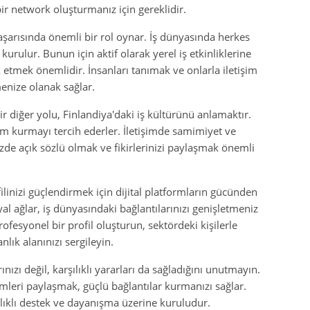
bir network oluşturmanız için gereklidir.
aşarısında önemli bir rol oynar. İş dünyasında herkes
 kurulur. Bunun için aktif olarak yerel iş etkinliklerine
 etmek önemlidir. İnsanları tanımak ve onlarla iletişim
enize olanak sağlar.
r diğer yolu, Finlandiya'daki iş kültürünü anlamaktır.
im kurmayı tercih ederler. İletişimde samimiyet ve
nizde açık sözlü olmak ve fikirlerinizi paylaşmak önemli
linizi güçlendirmek için dijital platformların gücünden
syal ağlar, iş dünyasındaki bağlantılarınızı genişletmeniz
rofesyonel bir profil oluşturun, sektördeki kişilerle
nlık alanınızı sergileyin.
nızı değil, karşılıklı yararları da sağladığını unutmayın.
mleri paylaşmak, güçlü bağlantılar kurmanızı sağlar.
lıklı destek ve dayanışma üzerine kuruludur.